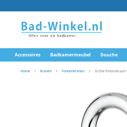
Ga
direct
door
naar
de
inhoud
Accessoires
Badkamermeubel
Douche
Home
Kranen
Fonteinkranen
Grohe fonteinkraan
Skip
to
the
end
of
the
images
gallery