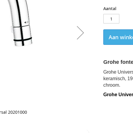
Aantal
Aan wink
Grohe font
Grohe Univers
keramisch, 19
chroom.
Grohe Univers
rsal 20201000