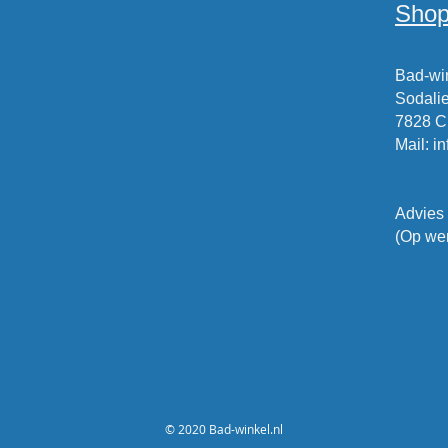
Shop
Bad-win
Sodalie
7828 
Mail
:
i
Advies
(Op wer
© 2020 Bad-winkel.nl