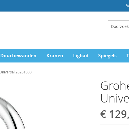
W
Zoeken
Douchewanden
Kranen
Ligbad
Spiegels
T
 Universal 20201000
Grohe
Univ
€ 129