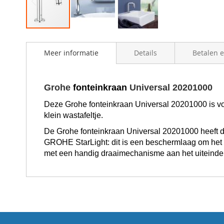
Skip
to
Meer informatie
Details
Betalen 
the
beginning
of
the
Grohe
fonteinkraan
Universal 20201000
images
gallery
Deze Grohe
fonteinkraan
Universal 20201000 is voo
klein wastafeltje.
De Grohe
fonteinkraan
Universal 20201000 heeft 
GROHE StarLight: dit is een beschermlaag om het
met een handig draaimechanisme aan het uiteinde v