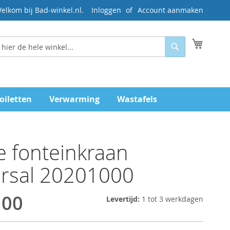
elkom bij Bad-winkel.nl.
Inloggen
Account aanmaken
Mijn wi
Zoeken
oiletten
Verwarming
Wastafels
 fonteinkraan
ersal 20201000
,00
Levertijd:
1 tot 3 werkdagen