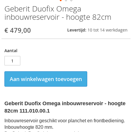
Geberit Duofix Omega
Skip
to
inbouwreservoir - hoogte 82cm
the
beginning
€ 479,00
Levertijd:
10 tot 14 werkdagen
of
the
images
gallery
Aantal
Aan winkelwagen toevoegen
Geberit Duofix Omega inbouwreservoir - hoogte
82cm 111.010.00.1
Inbouwreservoir geschikt voor planchet en frontbediening.
Inbouwhoogte 820 mm.