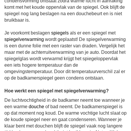
condensvorming ontstaat zodra warme lucht in aanraking
komt met het koude oppervlak van de spiegel. Ook blijft de
spiegel nog lang beslagen na een douchebeurt en is niet
bruikbaar is.
Je voorkomt beslagen
spiegels
als er een spiegel met
spiegelverwarming
wordt geplaatst! De spiegelverwarming
is een dunne folie met een raster van draden. Vergelijk het
maar met de achterruitverwarming van je auto. Doordat het
spiegelglas wordt verwarmd krijgt het spiegeloppervlak
een iets hogere temperatuur dan de
omgevingstemperatuur. Door dit temperatuurverschil zal er
op de badkamerspiegel geen condens ontstaan.
Hoe werkt een spiegel met spiegelverwarming?
De luchtvochtigheid in de badkamer neemt toe wanneer je
een warme
douche
of bad neemt. De badkamerspiegel is
op dat moment nog koud. De warme vochtige lucht slaat op
de koude spiegel neer en gaat condenseren. Wanneer je
klaar bent met douchen blijft de spiegel vaak nog langere