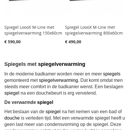
Spiegel LoooX M-Line met
Spiegel LoooX M-Line met
spiegelverwarming 150x60cm
spiegelverwarming 800x60cm
€ 590,00
€ 490,00
Spiegels met
spiegelverwarming
In de moderne badkamer worden meer en meer
spiegels
gemonteerd met
spiegelverwarming
. Dat komt omdat men
steeds meer comfort in de badkamer wenst. Een beslagen
spiegel
na een douchebeurt is erg vervelend.
De verwarmde
spiegel
Het beslaan van de
spiegel
na het nemen van een bad of
douche
is verleden tijd. Met een verwarmde spiegel heeft u
geen last meer van condensvorming op de spiegel. Deze