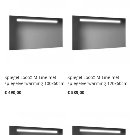
Spiegel LoooX M-Line met
Spiegel LoooX M-Line met
spiegelverwarming 100x60cm
spiegelverwarming 120x60cm
€ 490,00
€ 539,00