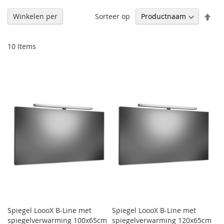
Afl
Sorteer op
Winkelen per
sor
10
Items
Spiegel LoooX B-Line met
Spiegel LoooX B-Line met
spiegelverwarming 100x65cm
spiegelverwarming 120x65cm