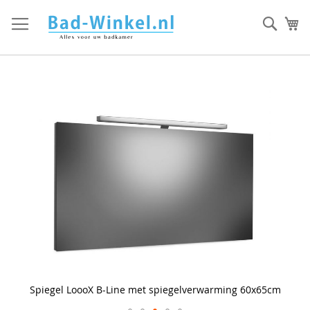
Ga
direct
Zoek
Mi
door
naar
de
inhoud
Skip
to
the
end
of
the
images
gallery
Spiegel LoooX B-Line met spiegelverwarming 60x65cm