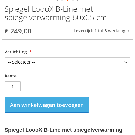
Spiegel LoooX B-Line met
Skip
to
spiegelverwarming 60x65 cm
the
beginning
€ 249,00
Levertijd:
1 tot 3 werkdagen
of
the
images
gallery
Verlichting
Aantal
Aan winkelwagen toevoegen
Spiegel LoooX B-Line met spiegelverwarming