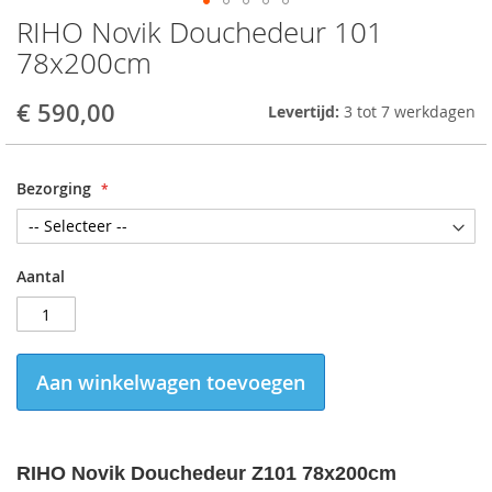
RIHO Novik Douchedeur 101
Skip
to
78x200cm
the
beginning
€ 590,00
Levertijd:
3 tot 7 werkdagen
of
the
images
gallery
Bezorging
Aantal
Aan winkelwagen toevoegen
RIHO Novik Douchedeur Z101 78x200cm