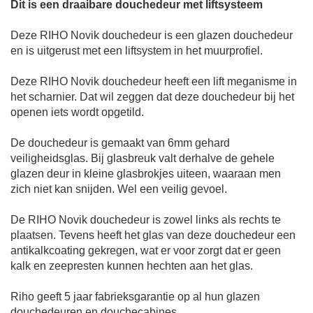
Dit is een draaibare douchedeur met liftsysteem
Deze
RIHO Novik douchedeur
is een glazen douchedeur
en is uitgerust met een liftsystem
in het muurprofiel.
Deze
RIHO Novik douchedeur
heeft een lift meganisme in
het scharnier. Dat wil zeggen dat deze douchedeur bij het
openen iets wordt opgetild.
De douchedeur is gemaakt van 6mm gehard
veiligheidsglas. Bij glasbreuk valt derhalve de gehele
glazen deur in kleine glasbrokjes uiteen, waaraan men
zich niet kan snijden. Wel een veilig gevoel.
De
RIHO Novik douchedeur
is zowel links als rechts te
plaatsen. Tevens heeft het glas van deze douchedeur een
antikalkcoating gekregen, wat er voor zorgt dat er geen
kalk en zeepresten kunnen hechten aan het glas.
Riho geeft 5 jaar fabrieksgarantie op al hun glazen
douchedeuren en douchecabines.