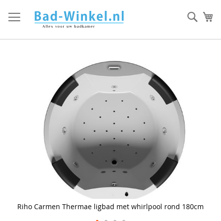
Ga
direct
Zoek
Mi
door
naar
de
inhoud
Skip
to
the
end
of
the
images
gallery
Riho Carmen Thermae ligbad met whirlpool rond 180cm