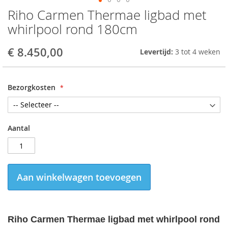
Riho Carmen Thermae ligbad met
Skip
to
whirlpool rond 180cm
the
beginning
€ 8.450,00
Levertijd:
3 tot 4 weken
of
the
images
gallery
Bezorgkosten
Aantal
Aan winkelwagen toevoegen
Riho Carmen Thermae ligbad met whirlpool rond