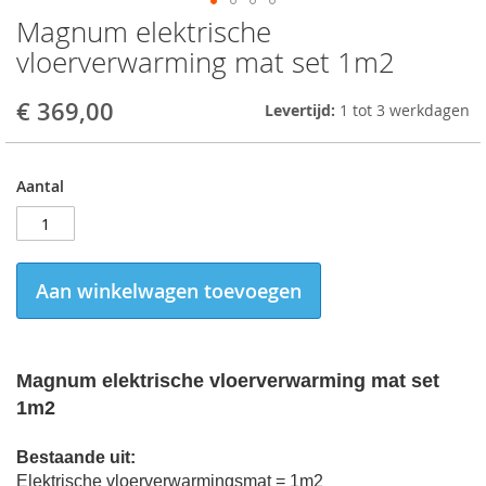
Magnum elektrische
Skip
to
vloerverwarming mat set 1m2
the
beginning
€ 369,00
Levertijd:
1 tot 3 werkdagen
of
the
images
gallery
Aantal
Aan winkelwagen toevoegen
Magnum elektrische vloerverwarming mat set
1m2
Bestaande uit:
Elektrische vloerverwarmingsmat = 1m2