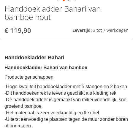
Handdoekladder Bahari van
Skip
to
bamboe hout
the
beginning
€ 119,90
Levertijd:
3 tot 7 werkdagen
of
the
images
gallery
Handdoekladder Bahari
Handdoekladder Bahari van bamboe
Producteigenschappen
-Hoge kwaliteit handdoekladder met 5 stangen en 2 haken
-Dit handdoekenrek is tevens geschikt als kleding rek
-De handdoekladder is gemaakt van milieuvriendelijk, snel
groeiend bamboe
-Het materiaal is zeer veerkrachtig en flexibel
-Uiterst eenvoedig te plaatsen tegen de muur zonder boren
of boorgaten.