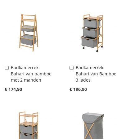
Badkamerrek
Badkamerrek
Aan
Aan
Bahari van bamboe
Bahari van Bamboe
winkelwagen
winkelwagen
met 2 manden
3 lades
toevoegen
toevoegen
€ 174,90
€ 196,90