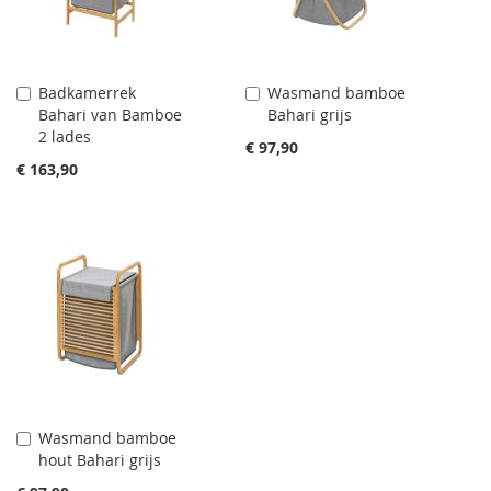
Badkamerrek
Wasmand bamboe
Aan
Aan
Bahari van Bamboe
Bahari grijs
winkelwagen
winkelwagen
2 lades
toevoegen
toevoegen
€ 97,90
€ 163,90
Wasmand bamboe
Aan
hout Bahari grijs
winkelwagen
toevoegen