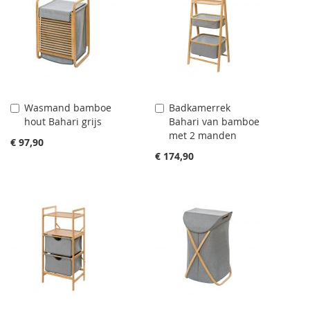
Wasmand bamboe
Badkamerrek
Aan
Aan
hout Bahari grijs
Bahari van bamboe
winkelwagen
winkelwagen
met 2 manden
toevoegen
toevoegen
€ 97,90
€ 174,90