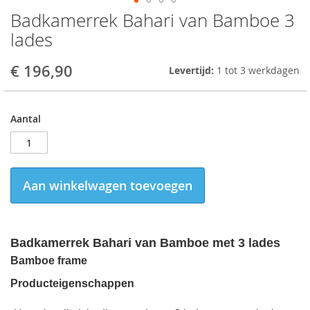
Badkamerrek Bahari van Bamboe 3
Skip
to
lades
the
beginning
€ 196,90
Levertijd:
1 tot 3 werkdagen
of
the
images
gallery
Aantal
Aan winkelwagen toevoegen
Badkamerrek Bahari van Bamboe met 3 lades
Bamboe frame
Producteigenschappen