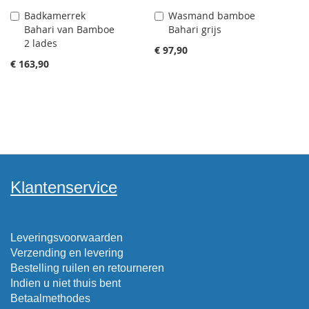
Badkamerrek
Wasmand bamboe
Aan
Aan
Bahari van Bamboe
Bahari grijs
winkelwagen
winkelwagen
2 lades
toevoegen
toevoegen
€ 97,90
€ 163,90
Klantenservice
Leveringsvoorwaarden
Verzending en levering
Bestelling ruilen en retourneren
Indien u niet thuis bent
Betaalmethodes