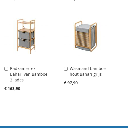
Badkamerrek
Wasmand bamboe
Aan
Aan
Bahari van Bamboe
hout Bahari grijs
winkelwagen
winkelwagen
2 lades
toevoegen
toevoegen
€ 97,90
€ 163,90