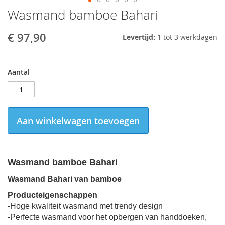
Wasmand bamboe Bahari
Skip
to
the
€ 97,90
Levertijd:
1 tot 3 werkdagen
beginning
of
the
Aantal
images
gallery
Aan winkelwagen toevoegen
Wasmand bamboe Bahari
Wasmand Bahari van bamboe
Producteigenschappen
-Hoge kwaliteit wasmand met trendy design
-Perfecte wasmand voor het opbergen van handdoeken,