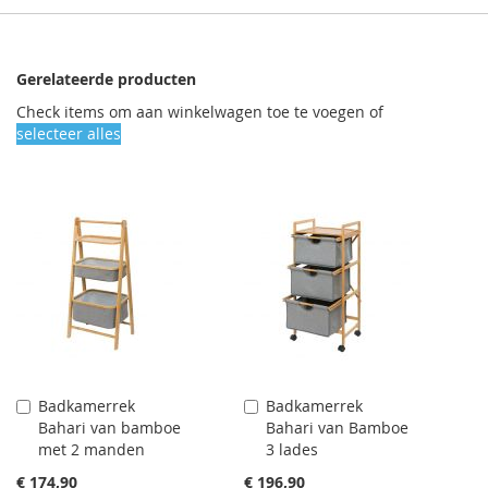
Gerelateerde producten
Check items om aan winkelwagen toe te voegen of
selecteer alles
Badkamerrek
Badkamerrek
Aan
Aan
Bahari van bamboe
Bahari van Bamboe
winkelwagen
winkelwagen
met 2 manden
3 lades
toevoegen
toevoegen
€ 174,90
€ 196,90