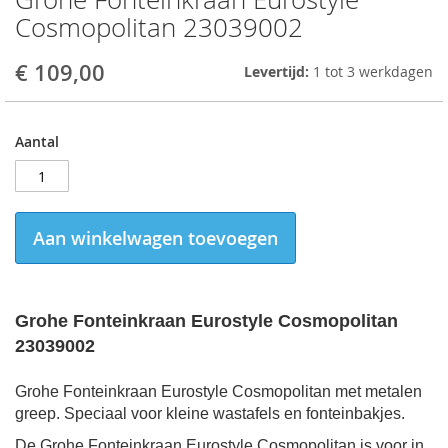
to
Cosmopolitan 23039002
the
beginning
€ 109,00
Levertijd:
1 tot 3 werkdagen
of
the
images
gallery
Aantal
Aan winkelwagen toevoegen
Grohe Fonteinkraan Eurostyle Cosmopolitan
23039002
Grohe Fonteinkraan Eurostyle Cosmopolitan met metalen
greep. Speciaal voor kleine wastafels en fonteinbakjes.
De Grohe Fonteinkraan Eurostyle Cosmopolitan is voor in