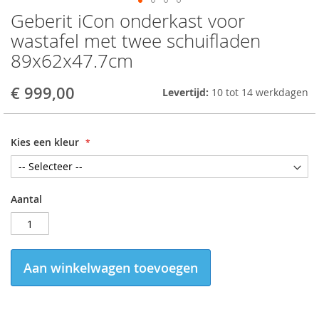
Geberit iCon onderkast voor
Skip
to
wastafel met twee schuifladen
the
89x62x47.7cm
beginning
of
the
€ 999,00
Levertijd:
10 tot 14 werkdagen
images
gallery
Kies een kleur
Aantal
Aan winkelwagen toevoegen