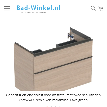
Ga
direct
Zoek
Mi
door
naar
de
inhoud
Skip
to
the
end
of
the
images
gallery
n
Geberit iCon onderkast voor wastafel met twee schuifladen
89x62x47.7cm eiken melamine. Lava greep