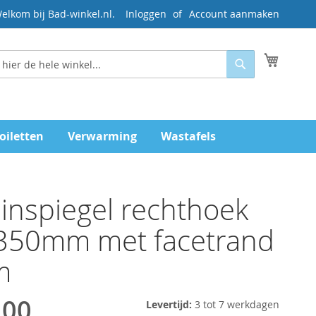
elkom bij Bad-winkel.nl.
Inloggen
Account aanmaken
Mijn wi
Zoeken
oiletten
Verwarming
Wastafels
inspiegel rechthoek
350mm met facetrand
m
,00
Levertijd:
3 tot 7 werkdagen