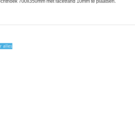
echthoek 700x350mm met facetrand 10mm te plaatsen.
r alles