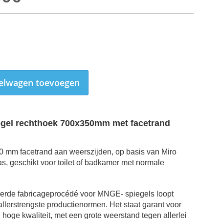
elwagen toevoegen
egel rechthoek 700x350mm met facetrand
0 mm facetrand aan weerszijden, op basis van Miro
s, geschikt voor toilet of badkamer met normale
nteinspiegel rechthoek 700x350mm met facetrand 10mm detail fac
erde fabricageprocédé voor MNGE- spiegels loopt
allerstrengste productienormen. Het staat garant voor
hoge kwaliteit, met een grote weerstand tegen allerlei