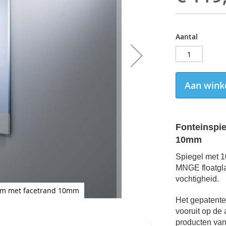
Aantal
Aan wink
Fonteinspi
10mm
Spiegel met 1
MNGE floatgla
vochtigheid.
mm met facetrand 10mm
Fo
Het gepatente
vooruit op de 
producten van 