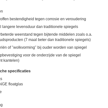
en
offen bestendigheid tegen corrosie en veroudering
 langere levensduur dan traditionele spiegels
rbeterde weerstand tegen bijtende middelen zoals o.a.
dsproducten (7 maal beter dan traditionele spiegels)
iën of "wolkvorming" bij ouder worden van spiegel
bevestiging voor de onderzijde van de spiegel
t kantelen)
che specificaties
as
NGE floatglas
e
ng