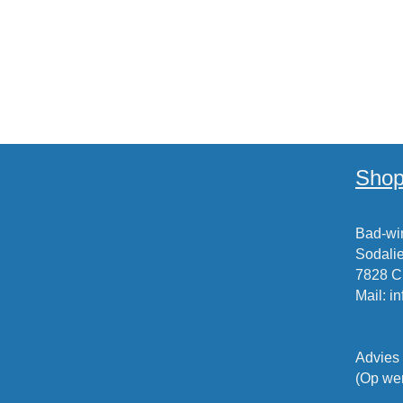
Shop
Bad-win
Sodalie
7828 
Mail
:
i
Advies
(Op wer