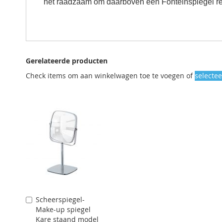
het raadzaam om daarboven een Fonteinspiegel r
Gerelateerde producten
Check items om aan winkelwagen toe te voegen of
selectee
Scheerspiegel-
Aan
Make-up spiegel
winkelwagen
Kare staand model
toevoegen