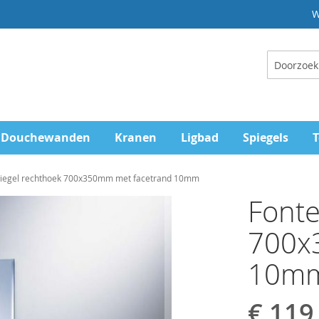
W
Zoeken
Douchewanden
Kranen
Ligbad
Spiegels
T
piegel rechthoek 700x350mm met facetrand 10mm
Fonte
700x
10m
€ 119