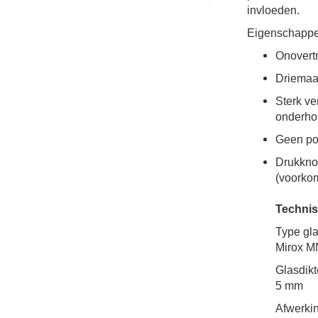
invloeden.
Eigenschapp
Onovertr
Driemaal
Sterk ve
onderhou
Geen por
Drukknop
(voorkom
Technis
Type gl
Mirox M
Glasdikt
5 mm
Afwerki