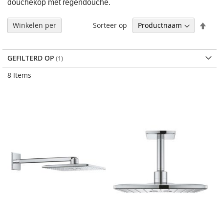
douchekop met regendouche.
Afl
Sorteer op
Winkelen per
sor
GEFILTERD OP
8
Items