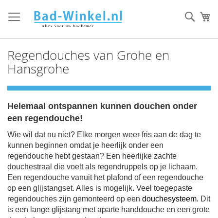
Ga
direct
Zoek
Mi
door
naar
de
Regendouches van Grohe en
inhoud
Hansgrohe
Helemaal ontspannen kunnen douchen onder
een regendouche!
Wie wil dat nu niet? Elke morgen weer fris aan de dag te
kunnen beginnen omdat je heerlijk onder een
regendouche hebt gestaan? Een heerlijke zachte
douchestraal die voelt als regendruppels op je lichaam.
Een regendouche vanuit het plafond of een regendouche
op een glijstangset. Alles is mogelijk. Veel toegepaste
regendouches zijn gemonteerd op een
douchesysteem
.
Dit
is een lange glijstang met aparte handdouche en een grote