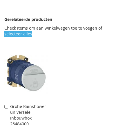
Gerelateerde producten
Check items om aan winkelwagen toe te voegen of
selecteer alles
Grohe Rainshower
Aan
universele
winkelwagen
inbouwbox
toevoegen
26484000