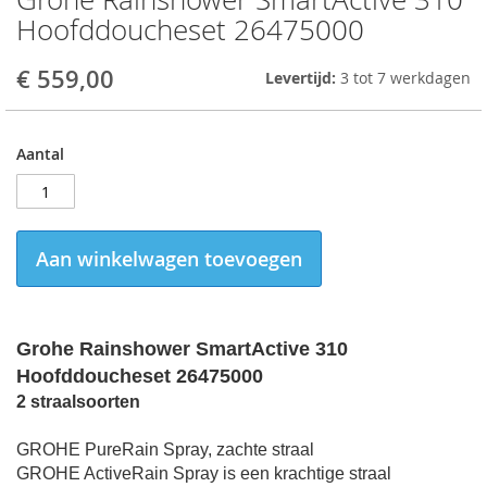
to
Hoofddoucheset 26475000
the
beginning
€ 559,00
Levertijd:
3 tot 7 werkdagen
of
the
images
gallery
Aantal
Aan winkelwagen toevoegen
Grohe Rainshower SmartActive 310
Hoofddoucheset 26475000
2 straalsoorten
GROHE PureRain Spray, zachte straal
GROHE ActiveRain Spray is een krachtige straal