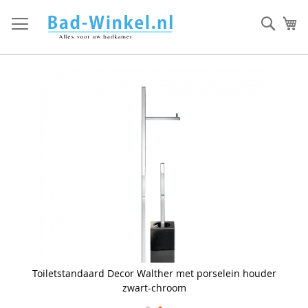
Ga
direct
Zoek
Mi
door
naar
de
inhoud
Skip
to
the
end
of
the
images
gallery
Toiletstandaard Decor Walther met porselein houder
zwart-chroom