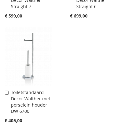
Decor Walther
Decor Walther
winkelwagen
winkelwagen
Straight 7
Straight 6
toevoegen
toevoegen
€ 599,00
€ 699,00
Toiletstandaard
Aan
Decor Walther met
winkelwagen
porselein houder
toevoegen
DW 6700
€ 405,00