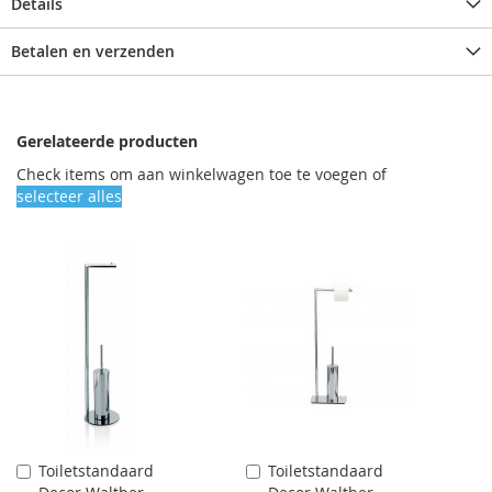
Details
Betalen en verzenden
Gerelateerde producten
Check items om aan winkelwagen toe te voegen of
selecteer alles
Toiletstandaard
Toiletstandaard
Aan
Aan