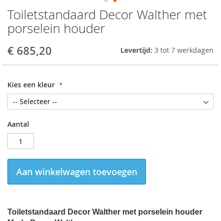
Toiletstandaard Decor Walther met
Skip
to
porselein houder
the
beginning
€ 685,20
Levertijd:
3 tot 7 werkdagen
of
the
images
gallery
Kies een kleur
Aantal
Aan winkelwagen toevoegen
Toiletstandaard Decor Walther met porselein houder