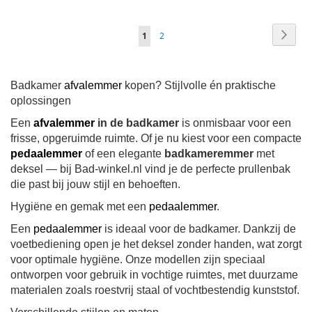
Pagina
Pagin
Volge
Je
Pagina
1
2
leest
momenteel
Badkamer
afvalemmer
kopen? Stijlvolle én praktische
pagina
oplossingen
Een
afvalemmer
in de badkamer
is onmisbaar voor een
frisse, opgeruimde ruimte. Of je nu kiest voor een compacte
pedaalemmer
of een elegante
badkameremmer
met
deksel — bij Bad-winkel.nl vind je de perfecte prullenbak
die past bij jouw stijl en behoeften.
Hygiëne en gemak met een
pedaalemmer
.
Een
pedaalemmer
is ideaal voor de badkamer. Dankzij de
voetbediening open je het deksel zonder handen, wat zorgt
voor optimale hygiëne. Onze modellen zijn speciaal
ontworpen voor gebruik in vochtige ruimtes, met duurzame
materialen zoals roestvrij staal of vochtbestendig kunststof.