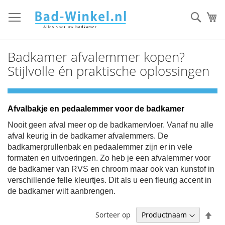
Ga
direct
Zoek
Mi
door
naar
de
Badkamer afvalemmer kopen?
inhoud
Stijlvolle én praktische oplossingen
Afvalbakje en pedaalemmer voor de badkamer
Nooit geen afval meer op de badkamervloer. Vanaf nu alle
afval keurig in de badkamer afvalemmers.
De
badkamerprullenbak en pedaalemmer zijn er in vele
formaten en uitvoeringen.
Zo heb je een afvalemmer voor
de badkamer van RVS en chroom maar ook van kunstof in
verschillende felle kleurtjes.
Dit als u een fleurig accent in
de badkamer wilt aanbrengen.
Afl
Sorteer op
sor