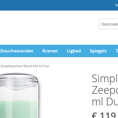
W
Zoeken
Douchewanden
Kranen
Ligbad
Spiegels
T
Zeepdispenser Wand 444 ml Duo
Simp
Zeep
ml D
€ 119