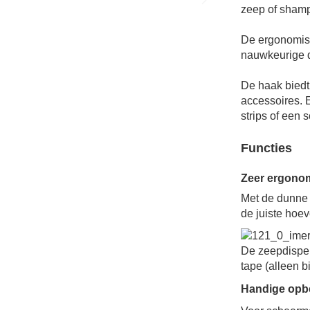
zeep of shamp
De ergonomisc
nauwkeurige 
De haak biedt
accessoires. 
strips of een s
Functies
Zeer ergono
Met de dunne 
de juiste hoe
De zeepdispen
tape (alleen b
Handige
opb