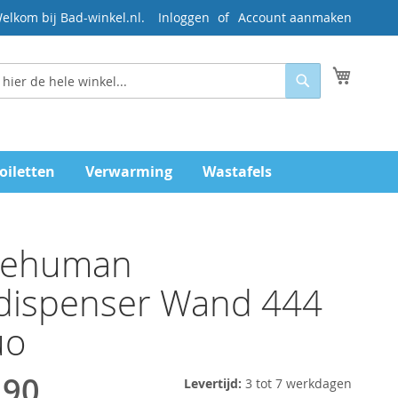
elkom bij Bad-winkel.nl.
Inloggen
Account aanmaken
Mijn wi
Zoeken
oiletten
Verwarming
Wastafels
lehuman
dispenser Wand 444
uo
,90
Levertijd:
3 tot 7 werkdagen