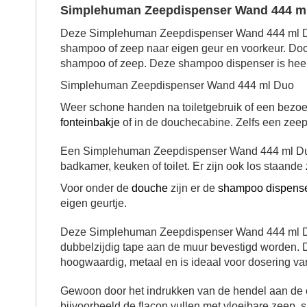
Simplehuman Zeepdispenser Wand 444 m
Deze Simplehuman Zeepdispenser Wand 444 ml Duo
shampoo of zeep naar eigen geur en voorkeur. Do
shampoo of zeep. Deze shampoo dispenser is heel
Simplehuman Zeepdispenser Wand 444 ml Duo
Weer schone handen na toiletgebruik of een bezoe
fonteinbakje
of in de douchecabine. Zelfs een zeep
Een Simplehuman Zeepdispenser Wand 444 ml Duo
badkamer, keuken of toilet. Er zijn ook los staande
Voor onder de
douche
zijn er de
shampoo dispens
eigen geurtje.
Deze Simplehuman Zeepdispenser Wand 444 ml Du
dubbelzijdig tape aan de muur bevestigd worden.
hoogwaardig, metaal en is ideaal voor dosering v
Gewoon door het indrukken van de hendel aan de o
bijvoorbeeld de flacon vullen met vloeibare zeep,