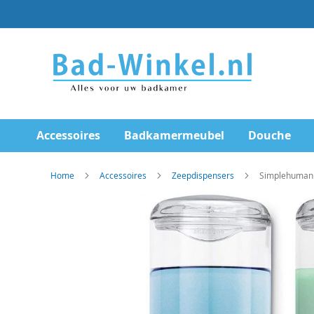
Ga
direct
door
naar
de
inhoud
Accessoires
Badkamermeubel
Douche
Home
Accessoires
Zeepdispensers
Simplehuman 
Skip
to
the
end
of
the
images
gallery