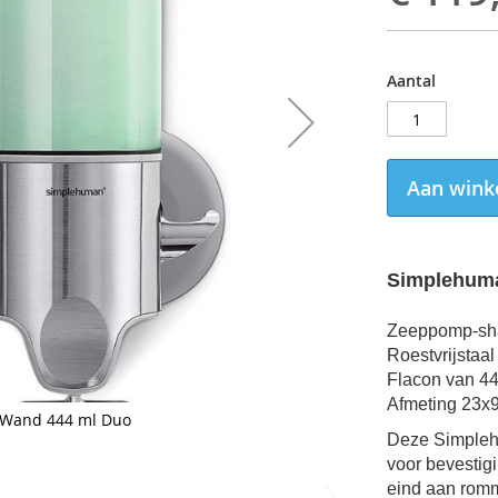
Aantal
Aan wink
Simplehuma
Zeeppomp-sha
Roestvrijstaal
Flacon van 44
Afmeting 23x
 Wand 444 ml Duo
Deze Simpleh
voor bevestig
eind aan romm