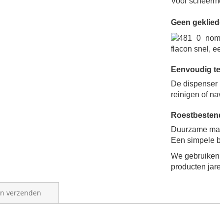
Voor scheerme
Geen geklied
flacon snel, e
Eenvoudig te
De dispenser
reinigen of na
Roestbestend
Duurzame mate
E
en simpele b
We gebruiken 
producten ja
en verzenden