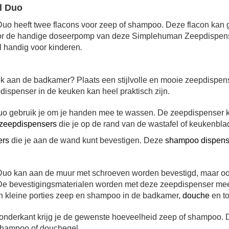
l Duo
 heeft twee flacons voor zeep of shampoo. Deze flacon kan 
or de handige doseerpomp van deze Simplehuman Zeepdispense
 handig voor kinderen
.
k aan de badkamer? Plaats een stijlvolle en mooie zeepdispens
dispenser in de keuken kan heel praktisch zijn.
 gebruik je om je handen mee te wassen. De zeepdispenser 
zeepdispensers
die je op de rand van de wastafel of keukenblad
ers
die je aan de wand kunt bevestigen. Deze
shampoo dispens
o kan aan de muur met schroeven worden bevestigd, maar ook
 De bevestigingsmaterialen worden met deze zeepdispenser me
an kleine porties zeep en shampoo in de badkamer,
douche
en to
nderkant krijg je de gewenste hoeveelheid zeep of shampoo. D
 shampoo of douchegel.