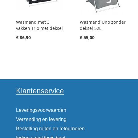
Wasmand met 3
Wasmand Uno zonder
vakken Trio met deksel
deksel 52L
€ 86,90
€ 55,00
Klantenservice
Leveringsvoorwaarden
Verzending en levering
Bestelling ruilen en retourneren
Indien u niet thuis bent