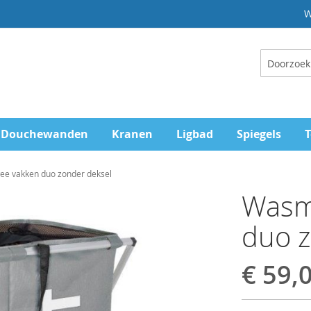
W
Zoeken
Douchewanden
Kranen
Ligbad
Spiegels
T
e vakken duo zonder deksel
Wasm
duo z
€ 59,