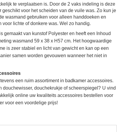
lijk te verplaatsen is.
Door de 2 vaks indeling is deze
geschikt voor het scheiden van de vuile was. Zo kun je
 de wasmand gebruiken voor alleen handdoeken en
 voor lichte of donkere was. Wel zo handig.
s gemaakt van kunstof P
olyester en heeft een Inhoud
Afmeting wasmand
59 x 38 x H57 cm.
Het hoogwaardige
e is zeer stabiel en licht van gewicht en kan op een
anier samen worden gevouwen wanneer het niet in
essoires
s tevens een ruim assortiment in badkamer accessoires.
n douchewisser, douchekrukje of scheerspiegel?
U vind
kelijk online uw kwaliteits accessoires bestellen voor
r voor een voordelige prijs!