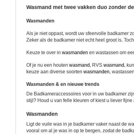
Wasmand met twee vakken duo zonder de
Wasmanden
Als je niet oppast, wordt uw sfeervolle badkamer 
Zeker als de badkamer niet echt heel groot is. Toc
Keuze te over in
wasmanden
en wastassen om een 
Of je nu een houten
wasmand
, RVS
wasmand
, ku
keuze aan diverse soorten
wasmanden
, wastasse
Wasmanden & en nieuwe trends
De Badkameraccessoires voor in uw badkamer zijn bij
stijl? Houd u van felle kleuren of kiest u liever fijn
Wasmanden
Ligt de vuile was in je badkamer vaker naast de w
vooral om al je was in op te bergen, zodat de badk