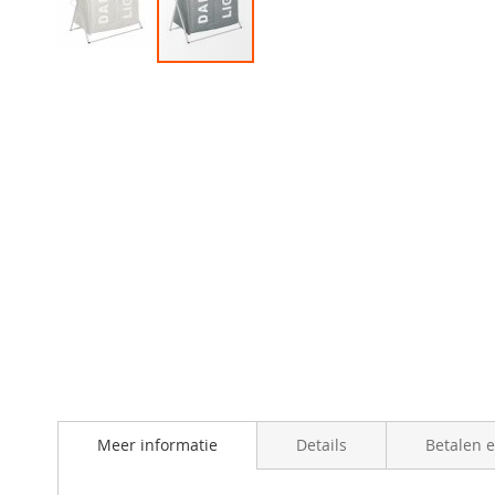
Skip
to
the
beginning
of
the
images
gallery
Meer informatie
Details
Betalen 