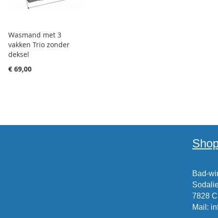
Wasmand met 3
vakken Trio zonder
deksel
€ 69,00
Shop
Bad-win
Sodalie
7828 
Mail
:
i