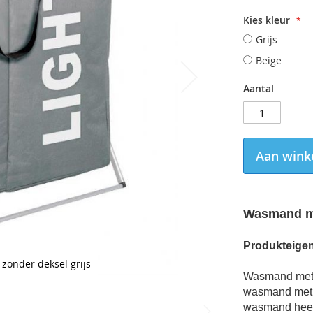
Kies kleur
Grijs
Beige
Aantal
Aan wink
Wasmand me
Produkteige
onder deksel grijs
Wasmand met
wasmand met t
wasmand heef