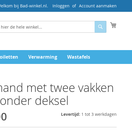
elkom bij Bad-winkel.nl.
Inloggen
Account aanmaken
Mijn wi
Zoeken
oiletten
Verwarming
Wastafels
and met twee vakken
onder deksel
00
Levertijd:
1 tot 3 werkdagen