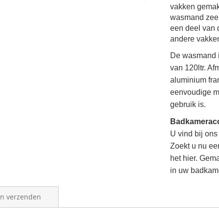
vakken gemakke
wasmand zeer 
een deel van
andere vakken
De wasmand i
van 120ltr. 
aluminium fram
eenvoudige m
gebruik is.
Badkameracc
U vind bij on
Zoekt u nu ee
het hier.
Gemak
in uw badkame
en verzenden