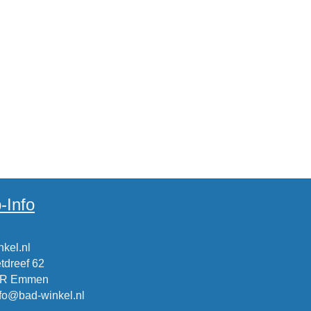
-Info
kel.nl
tdreef 62
CR Emmen
nfo@bad-winkel.nl