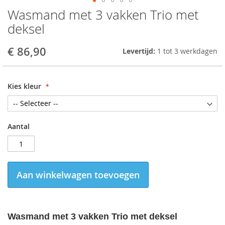
Wasmand met 3 vakken Trio met
Skip
to
deksel
the
beginning
€ 86,90
Levertijd:
1 tot 3 werkdagen
of
the
images
gallery
Kies kleur
Aantal
Aan winkelwagen toevoegen
Wasmand met 3 vakken Trio met deksel