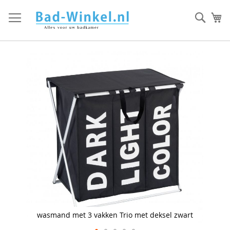
Ga
direct
Zoek
Mi
door
naar
de
inhoud
Skip
to
the
end
of
the
images
gallery
wasmand met 3 vakken Trio met deksel zwart