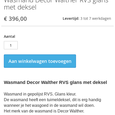
to
met deksel
the
beginning
€ 396,00
Levertijd:
3 tot 7 werkdagen
of
the
images
gallery
Aantal
Aan winkelwagen toevoegen
Wasmand Decor Walther RVS glans met deksel
Wasmand in gepolijst RVS. Glans kleur.
De wasmand heeft een tuimeldeksel, dit is erg handig
wanneer je het wasgoed in de wasmand wil doen.
Het m
erk van de wasmand is Decor Walther.