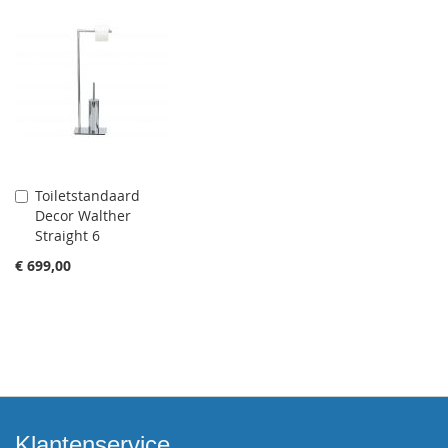
Toiletstandaard
Aan
Decor Walther
winkelwagen
Straight 6
toevoegen
€ 699,00
Klantenservice