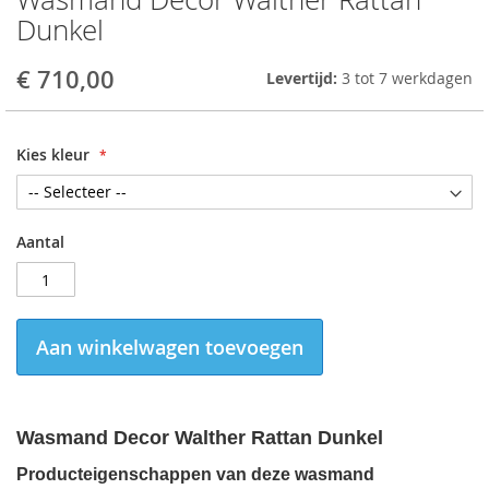
to
Dunkel
the
beginning
€ 710,00
Levertijd:
3 tot 7 werkdagen
of
the
images
gallery
Kies kleur
Aantal
Aan winkelwagen toevoegen
Wasmand Decor Walther Rattan Dunkel
Producteigenschappen van deze wasmand