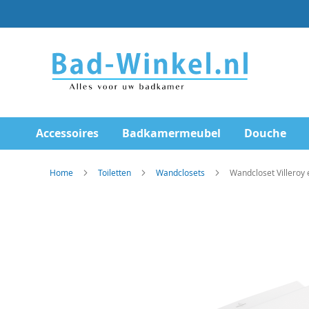
Ga
direct
door
naar
de
inhoud
Accessoires
Badkamermeubel
Douche
Home
Toiletten
Wandclosets
Wandcloset Villeroy
Skip
to
the
end
of
the
images
gallery