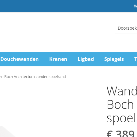
W
Zoeken
Douchewanden
Kranen
Ligbad
Spiegels
T
 en Boch Architectura zonder spoelrand
Wandc
Boch 
spoe
€ 389