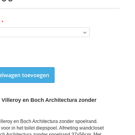
elwagen toevoegen
Villeroy en Boch Architectura zonder
Wandcloset Villeroy en Boch Architectura zonder spoelrand
lleroy en Boch Architectura zonder spoelrand
.
oor in het toilet diepspoel. Afmeting
wandcloset
och Architectura zonder spoelrand
37x56cm. Met