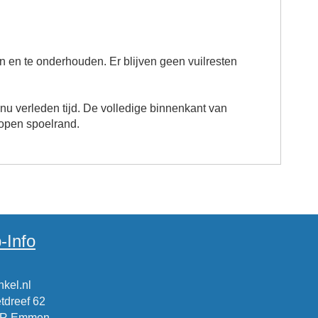
 en te onderhouden. Er blijven geen vuilresten
u verleden tijd. De volledige binnenkant van
open spoelrand.
-Info
kel.nl
tdreef 62
CR Emmen