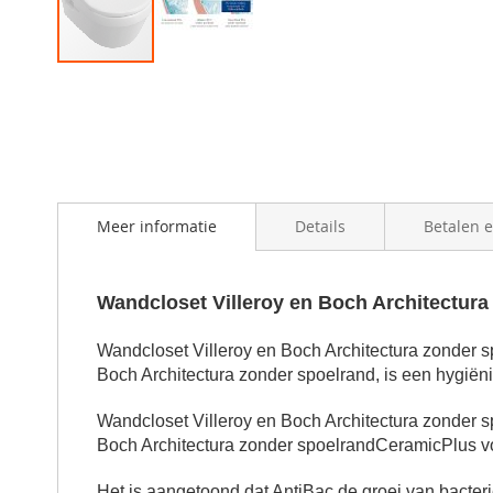
Skip
to
the
beginning
of
the
images
Meer informatie
Details
Betalen 
gallery
Wandcloset Villeroy en Boch Architectura
Wandcloset Villeroy en Boch Architectura zonder s
Boch Architectura zonder spoelrand, is een h
ygiën
Wandcloset Villeroy en Boch Architectura zonder 
Boch Architectura zonder spoelrand
CeramicPlus vo
Het is aangetoond dat AntiBac de groei van bacter