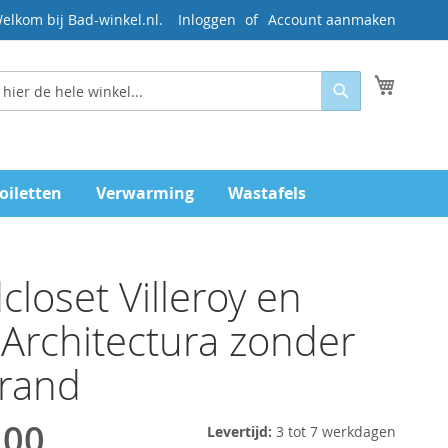
elkom bij Bad-winkel.nl.
Inloggen
Account aanmaken
Mijn wi
Zoeken
oiletten
Verwarming
Wastafels
loset Villeroy en
Architectura zonder
lrand
,00
Levertijd:
3 tot 7 werkdagen