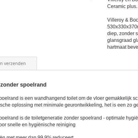
Ceramic plus.
Villeroy & Boc
530x330x370mm
diep, zonder s
glansgraad gl
hartmaat bev
en verzenden
 zonder spoelrand
poelrand is een w
andhangend toilet om de vloer gemakkelijk 
ische oplossing met minimale geurontwikkeling, het is een zo g
spoelrand
is de toiletgeneratie zonder spoelrand - optimale hygië
or snelle en hygiënische reiniging
iën met meer dan 99,9% reduceert.