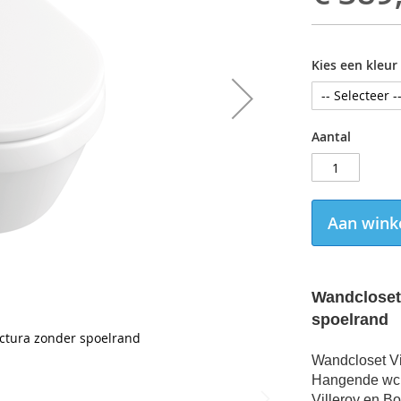
Kies een kleur
Aantal
Aan wink
Wandcloset 
spoelrand
ectura zonder spoelrand
Wandcloset Vi
Hangende wc v
Villeroy en B