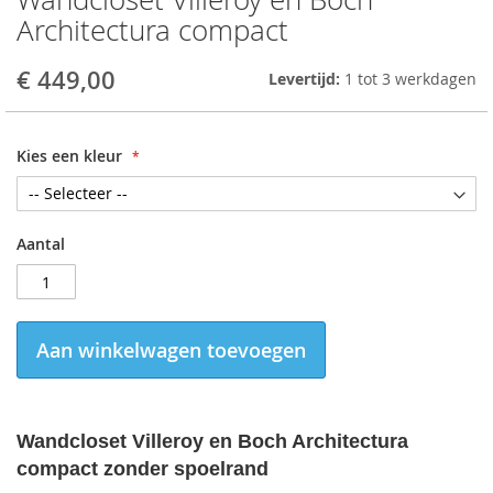
to
Architectura compact
the
beginning
€ 449,00
Levertijd:
1 tot 3 werkdagen
of
the
images
gallery
Kies een kleur
Aantal
Aan winkelwagen toevoegen
Wandcloset Villeroy en Boch Architectura
compact zonder spoelrand