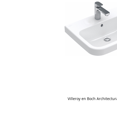
Villeroy en Boch Architectu
Skip
to
the