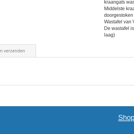
kraangats wa
Middelste kraa
doorgestoken
Wastafel van 
De wastafel i
laag)
en verzenden
Shop