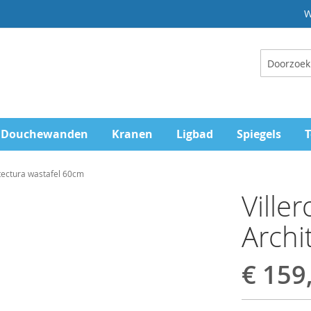
W
Zoeken
Douchewanden
Kranen
Ligbad
Spiegels
T
itectura wastafel 60cm
Ville
Archi
€ 159