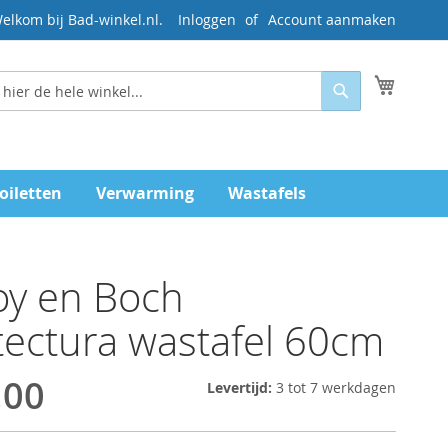
elkom bij Bad-winkel.nl.
Inloggen
Account aanmaken
Mijn wi
Zoeken
oiletten
Verwarming
Wastafels
roy en Boch
tectura wastafel 60cm
,00
Levertijd:
3 tot 7 werkdagen