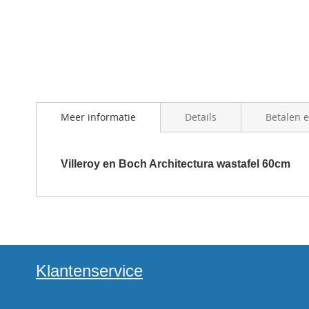
beginning
of
the
images
gallery
Meer informatie
Details
Betalen 
Villeroy en Boch Architectura wastafel 60cm
Klantenservice