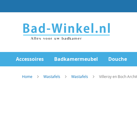
Ga
direct
door
naar
de
inhoud
Accessoires
Badkamermeubel
Douche
Home
Wastafels
Wastafels
Villeroy en Boch Arch
Skip
to
the
end
of
the
images
gallery