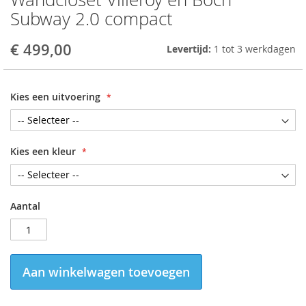
to
Subway 2.0 compact
the
beginning
€ 499,00
Levertijd:
1 tot 3 werkdagen
of
the
images
gallery
Kies een uitvoering
Kies een kleur
Aantal
Aan winkelwagen toevoegen