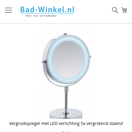
Ga
direct
Zoek
Mi
door
naar
de
inhoud
Skip
to
the
end
of
the
images
gallery
Vergrootspiegel met LED verlichting 5x vergrotend staand