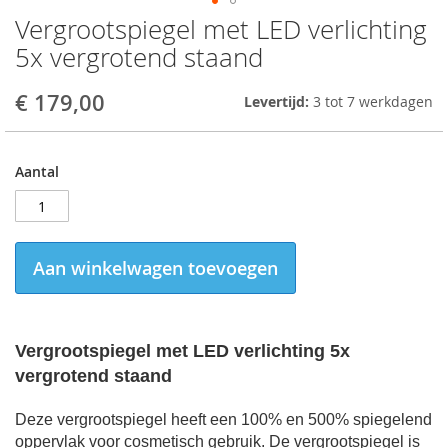
Vergrootspiegel met LED verlichting
Skip
to
5x vergrotend staand
the
beginning
€ 179,00
Levertijd:
3 tot 7 werkdagen
of
the
images
gallery
Aantal
Aan winkelwagen toevoegen
Vergrootspiegel met LED verlichting 5x
vergrotend staand
Deze vergrootspiegel heeft een 100% en 500% spiegelend
oppervlak voor cosmetisch gebruik.
De vergrootspiegel is