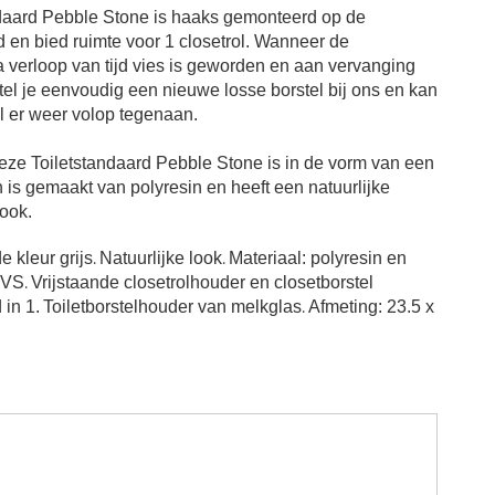
daard Pebble Stone is haaks gemonteerd op de
d en bied ruimte voor 1 closetrol. Wanneer de
na verloop van tijd vies is geworden en aan vervanging
tel je eenvoudig een nieuwe losse borstel bij ons en kan
el er weer volop tegenaan.
eze Toiletstandaard Pebble Stone is i
n de vorm van een
n
is gemaakt van
polyresin en heeft
een natuurlijke
look.
e kleur grijs
.
Natuurlijke look
.
Materiaal: polyresin en
RVS
.
Vrijstaande closetrolhouder en closetborstel
in 1.
Toiletborstelhouder van melkglas
.
Afmeting: 23.5 x