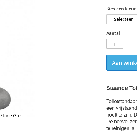
Kies een kleur
Aantal
Aan wink
Staande
To
Toiletstandaa
een vrijstaand
hoeft te zijn.
Stone Grijs
De borstel ze
te reinigen is.