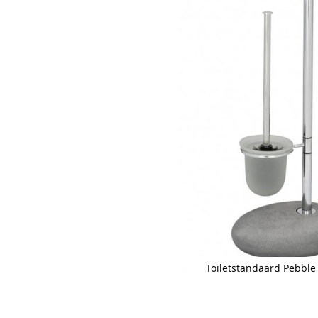
Toiletstandaard Pebble 
Skip
to
the