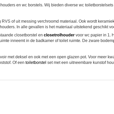
olhouders en wc borstels.
Wij bieden diverse wc toiletborstelset
 RVS of uit messing verchroomd materiaal. Ook wordt keramiek
houders. In alle gevallen is het materiaal uitstekend geschikt vo
staande closetborstel en
closetrolhouder
voor wc papier in 1. 
uimte inneemt in de badkamer of toilet ruimte.
De zware bodempla
ervoir met deksel en ook met een open glazen pot. Voor meer kwa
ststof.
Of een
toiletborstel
set met een uitneembare kunstof ho