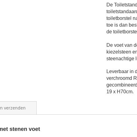
De Toiletstan
toiletstandaar
toiletborstel 
toe is dan bes
de toiletborst
De voet van d
kiezelsteen e
steenachtige 
Leverbaar in d
v
erchroomd 
gecombineerd 
19 x H70cm.
en verzenden
met stenen voet