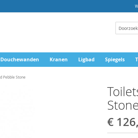
W
Zoeken
Douchewanden
Kranen
Ligbad
Spiegels
T
rd Pebble Stone
Toile
Ston
€ 126