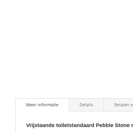
beginning
of
the
images
gallery
Meer informatie
Details
Betalen 
Vrijstaande toiletstandaard Pebble Stone 