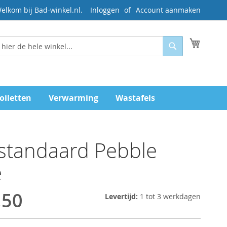
elkom bij Bad-winkel.nl.
Inloggen
Account aanmaken
Mijn wi
Zoeken
oiletten
Verwarming
Wastafels
tstandaard Pebble
e
,50
Levertijd:
1 tot 3 werkdagen