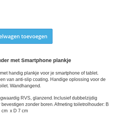
elwagen toevoegen
uder met Smartphone plankje
met handig plankje voor je smartphone of tablet.
en van anti-slip coating. Handige oplossing voor de
oilet. Wandhangend
.
oogwaardig RVS, glanzend
.
Inclusief dubbelzijdig
 bevestigen zonder boren
.
Afmeting toiletrolhouder: B
toiletrolhouder met smartphone plankje 2
5 cm x D 7 cm