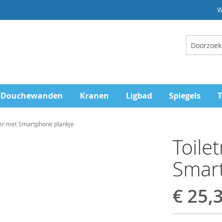
W
Zoeken
Douchewanden
Kranen
Ligbad
Spiegels
T
der met Smartphone plankje
Toile
Smar
€ 25,