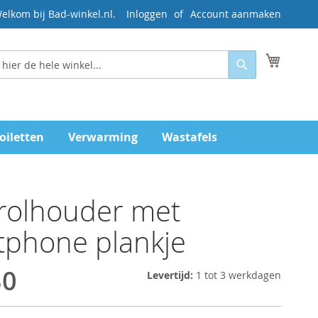
elkom bij Bad-winkel.nl.
Inloggen
Account aanmaken
Mijn wi
Zoeken
oiletten
Verwarming
Wastafels
trolhouder met
tphone plankje
30
Levertijd:
1 tot 3 werkdagen