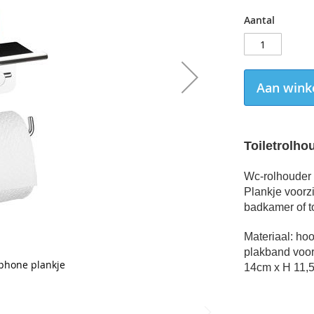
Aantal
Aan wink
Toiletrolho
Wc-rolhouder 
Plankje voorzi
badkamer of t
Materiaal: h
plakband voor
tphone plankje
14cm x H 11,