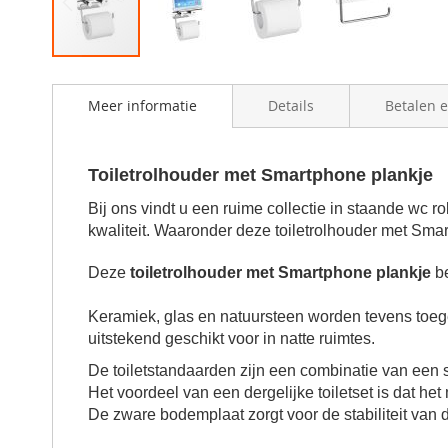
Skip
to
Meer informatie
Details
Betalen 
the
beginning
of
the
Toiletrolhouder met Smartphone plankje
images
gallery
Bij ons vindt u een ruime collectie in staande wc r
kwaliteit. Waaronder deze toiletrolhouder met Sma
Deze
toiletrolhouder met Smartphone plankje
be
Keramiek, glas en natuursteen worden tevens toeg
uitstekend geschikt voor in natte ruimtes.
De toiletstandaarden zijn een combinatie van een 
Het voordeel van een dergelijke toiletset is dat he
De zware bodemplaat zorgt voor de stabiliteit van 