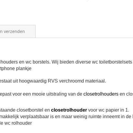
en verzenden
olhouders en wc borstels. Wij bieden diverse wc toiletborstelset
rtphone plankje
staat uit hoogwaardig RVS verchroomd materiaal.
epast voor een mooie uitstraling van de
closetrolhouders
en clos
staande closetborstel en
closetrolhouder
voor wc papier in 1.
t makkelijk verplaatsbaar is en maar weinig ruimte inneemt in de 
de wc rolhouder