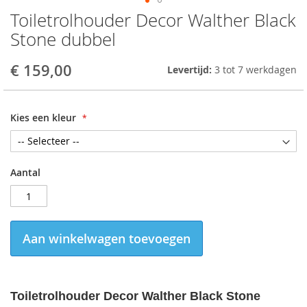
Toiletrolhouder Decor Walther Black
Skip
to
Stone dubbel
the
beginning
€ 159,00
Levertijd:
3 tot 7 werkdagen
of
the
images
gallery
Kies een kleur
Aantal
Aan winkelwagen toevoegen
Toiletrolhouder Decor Walther Black Stone