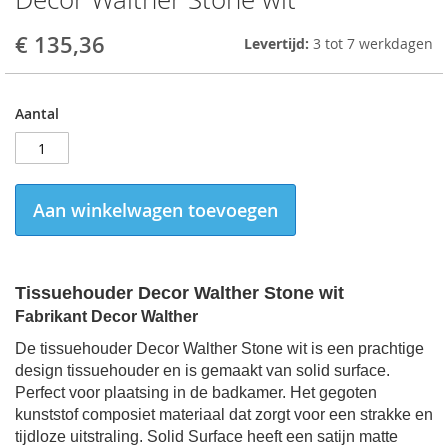
to
the
€ 135,36
Levertijd:
3 tot 7 werkdagen
beginning
of
the
Aantal
images
gallery
Aan winkelwagen toevoegen
Tissuehouder
Decor Walther Stone wit
Fabrikant Decor Walther
De
tissuehouder Decor Walther Stone wit
is een prachtige
design
tissuehouder
en is gemaakt van solid surface.
Perfect voor plaatsing in de badkamer. Het
gegoten
kunststof composiet materiaal dat zorgt voor een strakke en
tijdloze uitstraling. Solid Surface heeft een satijn matte