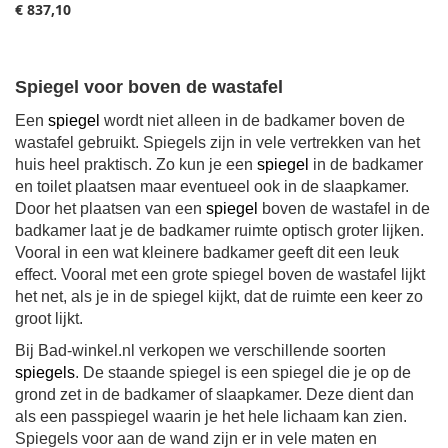
€ 837,10
Spiegel voor boven de wastafel
Een
spiegel
wordt niet alleen in de badkamer boven de
wastafel gebruikt. Spiegels zijn in vele vertrekken van het
huis heel praktisch. Zo kun je een
spiegel
in de badkamer
en toilet plaatsen maar eventueel ook in de slaapkamer.
Door het plaatsen van een
spiegel
boven de wastafel in de
badkamer laat je de badkamer ruimte optisch groter lijken.
Vooral in een wat kleinere badkamer geeft dit een leuk
effect. Vooral met een grote spiegel boven de wastafel lijkt
het net, als je in de spiegel kijkt, dat de ruimte een keer zo
groot lijkt.
Bij Bad-winkel.nl verkopen we verschillende soorten
spiegels
. De staande spiegel is een spiegel die je op de
grond zet in de badkamer of slaapkamer. Deze dient dan
als een passpiegel waarin je het hele lichaam kan zien.
Spiegels voor aan de wand zijn er in vele maten en