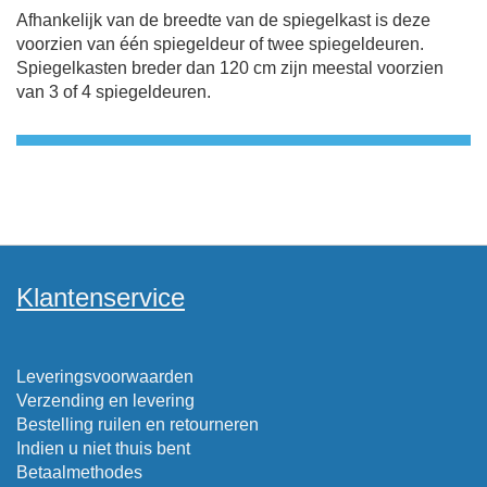
Afhankelijk van de breedte van de spiegelkast is deze
voorzien van één spiegeldeur of twee spiegeldeuren.
Spiegelkasten breder dan 120 cm zijn meestal voorzien
van 3 of 4 spiegeldeuren.
Klantenservice
Leveringsvoorwaarden
Verzending en levering
Bestelling ruilen en retourneren
Indien u niet thuis bent
Betaalmethodes