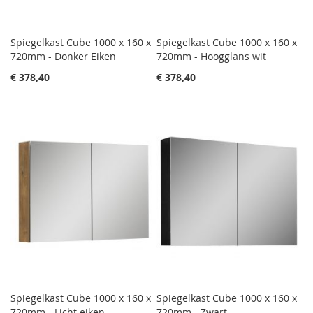
Spiegelkast Cube 1000 x 160 x
Spiegelkast Cube 1000 x 160 x
720mm - Donker Eiken
720mm - Hoogglans wit
€ 378,40
€ 378,40
Spiegelkast Cube 1000 x 160 x
Spiegelkast Cube 1000 x 160 x
720mm - Licht eiken
720mm - Zwart