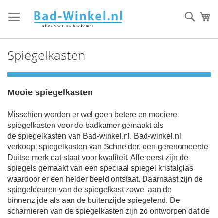
Ga
direct
Zoek
Mi
door
naar
de
Spiegelkasten
inhoud
Mooie spiegelkasten
Misschien worden er wel geen betere en mooiere
spiegelkasten voor de badkamer gemaakt als
de spiegelkasten van Bad-winkel.nl. Bad-winkel.nl
verkoopt spiegelkasten van Schneider, een gerenomeerde
Duitse merk dat staat voor kwaliteit. Allereerst zijn de
spiegels gemaakt van een speciaal spiegel kristalglas
waardoor er een helder beeld ontstaat. Daarnaast zijn de
spiegeldeuren van de spiegelkast zowel aan de
binnenzijde als aan de buitenzijde spiegelend. De
scharnieren van de spiegelkasten zijn zo ontworpen dat de