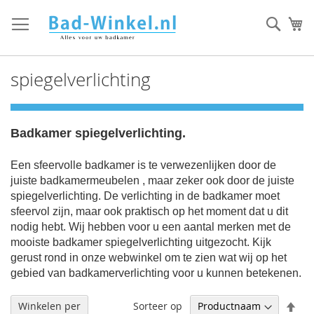
Ga
direct
Zoek
Mi
door
naar
de
spiegelverlichting
inhoud
Badkamer spiegelverlichting.
Een sfeervolle badkamer is te verwezenlijken door de
juiste badkamermeubelen , maar zeker ook door de juiste
spiegelverlichting. De verlichting in de badkamer moet
sfeervol zijn, maar ook praktisch op het moment dat u dit
nodig hebt. Wij hebben voor u een aantal merken met de
mooiste badkamer spiegelverlichting uitgezocht. Kijk
gerust rond in onze webwinkel om te zien wat wij op het
gebied van badkamerverlichting voor u kunnen betekenen.
Afl
Sorteer op
Winkelen per