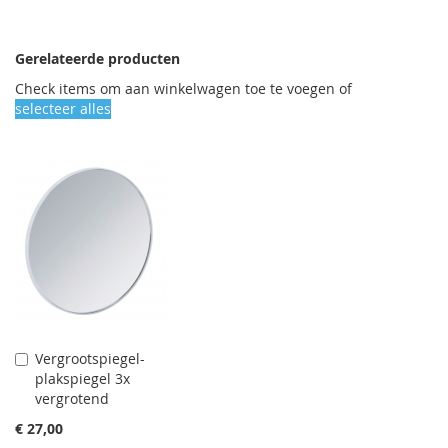
Gerelateerde producten
Check items om aan winkelwagen toe te voegen of
selecteer alles
Vergrootspiegel-
Aan
plakspiegel 3x
winkelwagen
vergrotend
toevoegen
€ 27,00