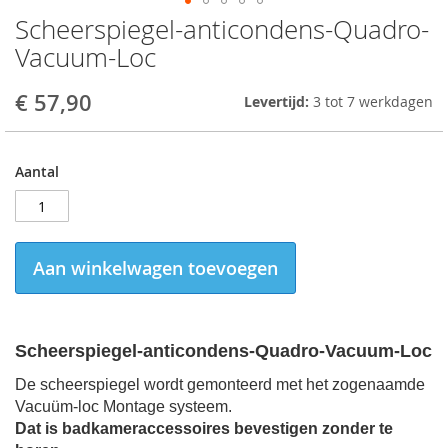
Scheerspiegel-anticondens-Quadro-
Skip
to
Vacuum-Loc
the
beginning
€ 57,90
Levertijd:
3 tot 7 werkdagen
of
the
images
gallery
Aantal
Aan winkelwagen toevoegen
Scheerspiegel-anticondens-Quadro-Vacuum-Loc
De scheerspiegel wordt gemonteerd met het zogenaamde
Vacuüm-loc Montage systeem.
Dat is badkameraccessoires bevestigen zonder te