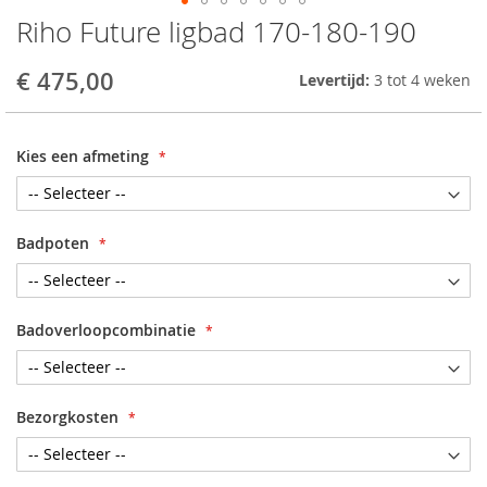
Riho Future ligbad 170-180-190
Skip
to
the
€ 475,00
Levertijd:
3 tot 4 weken
beginning
of
the
Kies een afmeting
images
gallery
Badpoten
Badoverloopcombinatie
Bezorgkosten