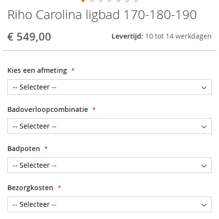
Riho Carolina ligbad 170-180-190
Skip
to
the
€ 549,00
Levertijd:
10 tot 14 werkdagen
beginning
of
the
Kies een afmeting
images
gallery
Badoverloopcombinatie
Badpoten
Bezorgkosten