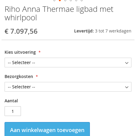
Riho Anna Thermae ligbad met
Skip
to
whirlpool
the
beginning
€ 7.097,56
Levertijd:
3 tot 7 werkdagen
of
the
images
gallery
Kies uitvoering
Bezorgkosten
Aantal
Aan winkelwagen toevoegen