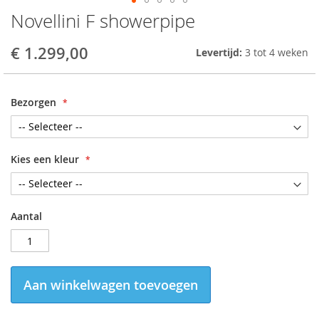
Novellini F showerpipe
Skip
to
the
€ 1.299,00
Levertijd:
3 tot 4 weken
beginning
of
the
Bezorgen
images
gallery
Kies een kleur
Aantal
Aan winkelwagen toevoegen