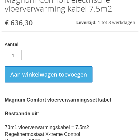
to
vloerverwarming kabel 7.5m2
the
beginning
€ 636,30
Levertijd:
1 tot 3 werkdagen
of
the
images
gallery
Aantal
Aan winkelwagen toevoegen
Magnum Comfort vloerverwarmingsset kabel
Bestaande uit:
73m1 vloerverwarmingskabel = 7.5m2
Regelthermostaat X-treme Control