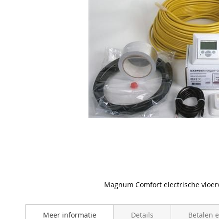
Magnum Comfort electrische vloe
Skip
to
Meer informatie
Details
Betalen 
the