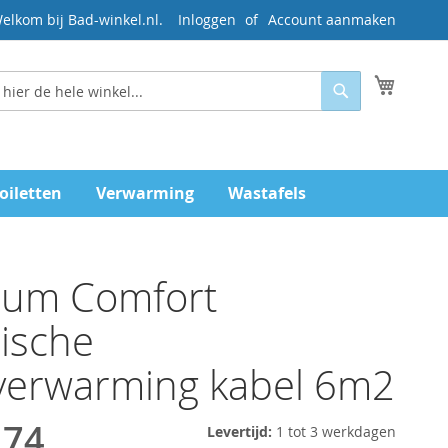
elkom bij Bad-winkel.nl.
Inloggen
Account aanmaken
Mijn wi
Zoeken
oiletten
Verwarming
Wastafels
um Comfort
rische
verwarming kabel 6m2
,74
Levertijd:
1 tot 3 werkdagen