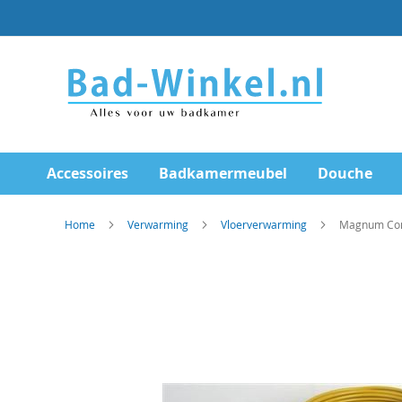
Ga
direct
door
naar
de
inhoud
Accessoires
Badkamermeubel
Douche
Home
Verwarming
Vloerverwarming
Magnum Comf
Skip
to
the
end
of
the
images
gallery