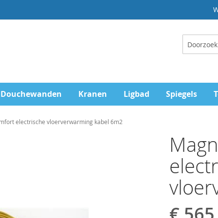
W
Zoeken
Douchewanden
Kranen
Ligbad
Spiegels
T
ort electrische vloerverwarming kabel 6m2
Magn
elect
vloer
€ 565