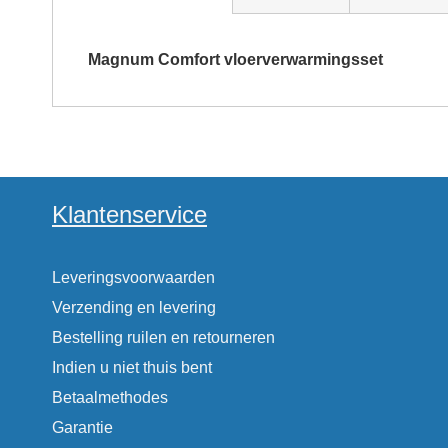
beginning
of
the
Magnum Comfort vloerverwarmingsset
images
gallery
Klantenservice
Leveringsvoorwaarden
Verzending en levering
Bestelling ruilen en retourneren
Indien u niet thuis bent
Betaalmethodes
Garantie