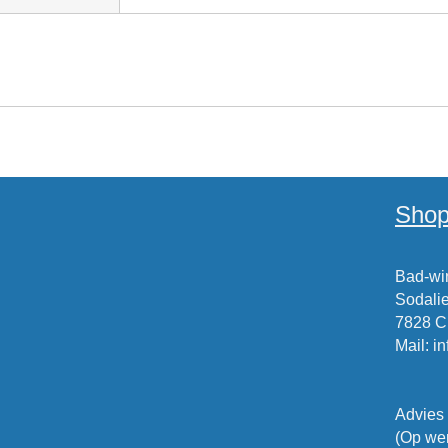
Shop
Bad-win
Sodalie
7828 
Mail
:
i
Advies
(Op wer