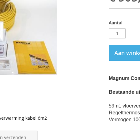
Aantal
Aan wink
Magnum Comf
Bestaande ui
59m1 vloerve
Regelthermost
rverwarming kabel 6m2
Vermogen 10
en verzenden