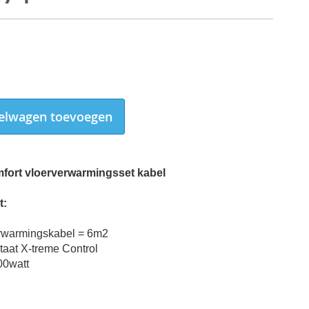
elwagen toevoegen
ort vloerverwarmingsset kabel
t:
rwarmingskabel = 6m2
aat X-treme Control
00watt