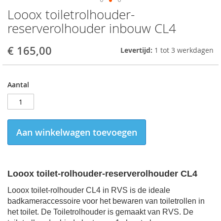
Looox toiletrolhouder-
Skip
to
reserverolhouder inbouw CL4
the
beginning
€ 165,00
Levertijd:
1 tot 3 werkdagen
of
the
images
gallery
Aantal
Aan winkelwagen toevoegen
Looox toilet-rolhouder-reserverolhouder CL4
Looox toilet-rolhouder CL4 in RVS is de ideale
badkameraccessoire voor het bewaren van toiletrollen in
het toilet. De Toiletrolhouder is gemaakt van RVS. De