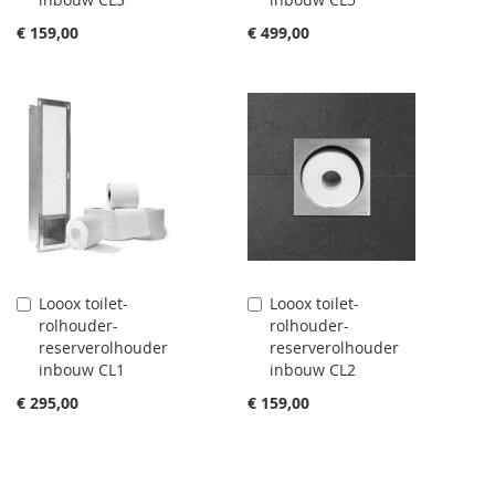
€ 159,00
€ 499,00
Looox toilet-
Looox toilet-
Aan
Aan
rolhouder-
rolhouder-
winkelwagen
winkelwagen
reserverolhouder
reserverolhouder
toevoegen
toevoegen
inbouw CL1
inbouw CL2
€ 295,00
€ 159,00