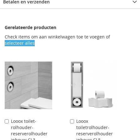
Betalen en verzenden
Gerelateerde producten
Check items om aan winkelwagen toe te voegen of
selecteer alles
Looox toilet-
Looox
Aan
Aan
rolhouder-
toiletrolhouder-
winkelwagen
winkelwagen
reserverolhouder
reserverolhouder
toevoegen
toevoegen
inbouw CL3
inbouw CL5