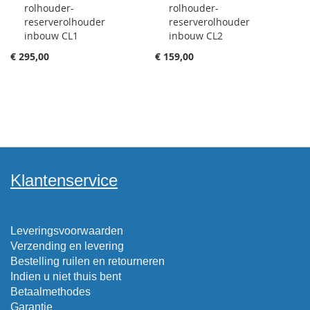
rolhouder-
rolhouder-
winkelwagen
winkelwagen
reserverolhouder
reserverolhouder
toevoegen
toevoegen
inbouw CL1
inbouw CL2
€ 295,00
€ 159,00
Klantenservice
Leveringsvoorwaarden
Verzending en levering
Bestelling ruilen en retourneren
Indien u niet thuis bent
Betaalmethodes
Garantie