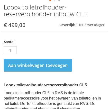
Looox toiletrolhouder-
Skip
to
reserverolhouder inbouw CL5
the
beginning
€ 499,00
Levertijd:
1 tot 3 werkdagen
of
the
images
gallery
Aantal
Aan winkelwagen toevoegen
Looox toilet-rolhouder-reserverolhouder CL5
Looox toilet-rolhouder CL5 in RVS is de ideale
badkameraccessoire voor het bewaren van toiletrollen in
het toilet. De Toiletrolhouder is gemaakt van RVS. De
toiletrolhouder bied plaats aan 6 closetrollen