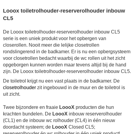
Looox toiletrolhouder-reserverolhouder inbouw
CL5
De Looox toiletrolhouder-reserverolhouder inbouw CL5
serie is een uniek produkt voor het opbergen van
closerollen. Nooit meer die lelijke closetrollen
rondslingerend in de badkamer. Er is nu een opbergsysteem
voor closetrollen bedacht waarbij de wc rollen uit het zicht
opgeborgen kunnen worden maar tevens altijd bij de hand
zijn. De Looox toiletrolhouder-reserverolhouder inbouw CL5.
De toiletrol krijgt nu een vast plaats in de badkamer. De
closetrolhouder
zit ingebouwd in de muur en de toiletrol is
uit zicht.
Twee bijzondere en fraaie
LoooX
producten die hun
krachten bundelen. De
LoooX
inbouw reserverolhouder
(CL1) en de inbouw wc rolhouder (CL4) in één nieuw
doordacht systeem; de
LoooX
Closed CL5;
reserverolhouder én wc rolhouder in één uniek product!