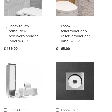
Looox toilet-
Looox
Aan
Aan
rolhouder-
toiletrolhouder-
winkelwagen
winkelwagen
reserverolhouder
reserverolhouder
toevoegen
toevoegen
inbouw CL3
inbouw CL4
€ 159,00
€ 165,00
Looox toilet-
Looox toilet-
Aan
Aan