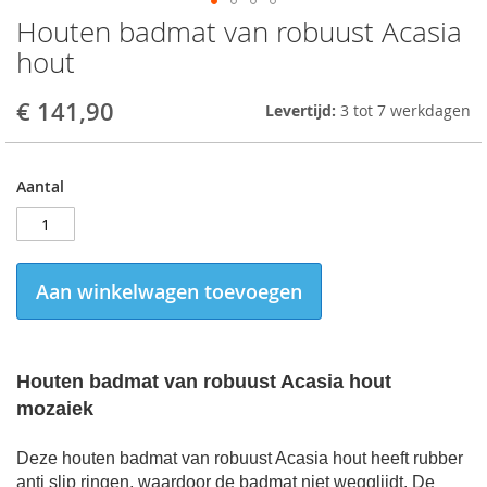
Houten badmat van robuust Acasia
Skip
to
hout
the
beginning
€ 141,90
Levertijd:
3 tot 7 werkdagen
of
the
images
gallery
Aantal
Aan winkelwagen toevoegen
Houten badmat van robuust Acasia hout
mozaiek
Deze houten badmat van robuust Acasia hout heeft rubber
anti slip ringen, waardoor de badmat niet wegglijdt. De