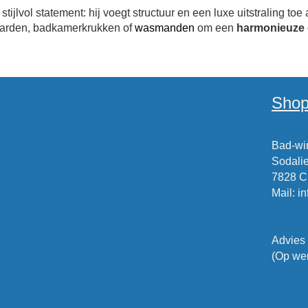
tijlvol statement: hij voegt structuur en een luxe uitstraling 
aarden, badkamerkrukken of
wasmanden
om een
harmonieuze 
Shop
Bad-win
Sodalie
7828 
Mail
:
i
Advies
(Op wer