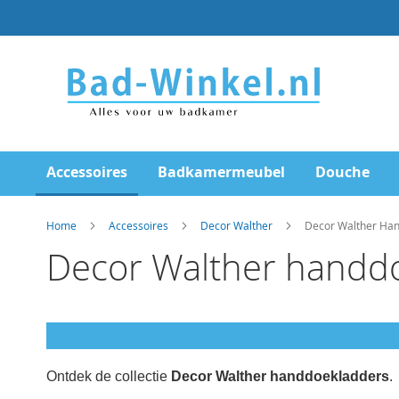
Ga
direct
door
naar
de
inhoud
Accessoires
Badkamermeubel
Douche
Home
Accessoires
Decor Walther
Decor Walther Ha
Decor Walther handdo
Ontdek de collectie
Decor Walther handdoekladders
.