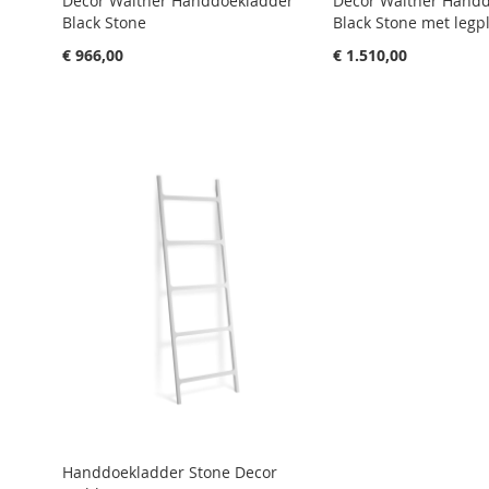
Decor Walther Handdoekladder
Decor Walther Hand
Black Stone
Black Stone met legp
€ 966,00
€ 1.510,00
Aan winkelwagen toevoegen
Aan winkelwagen toevoegen
Aan winkelwagen toevoegen
Aan winkelwagen toevoegen
Aan winkelwagen toevoegen
Handdoekladder Stone Decor