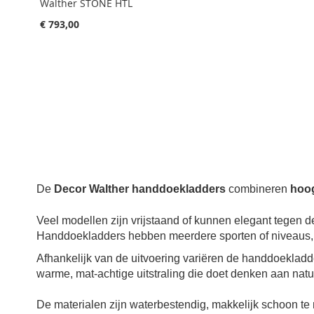
Walther STONE HTL
€ 793,00
Aan winkelwagen toevoegen
De
Decor Walther handdoekladders
combineren
hoo
Veel modellen zijn vrijstaand of kunnen elegant tegen d
Handdoekladders hebben meerdere sporten of niveaus,
Afhankelijk van de uitvoering variëren de handdoeklad
warme, mat-achtige uitstraling die doet denken aan nat
De materialen zijn waterbestendig, makkelijk schoon t