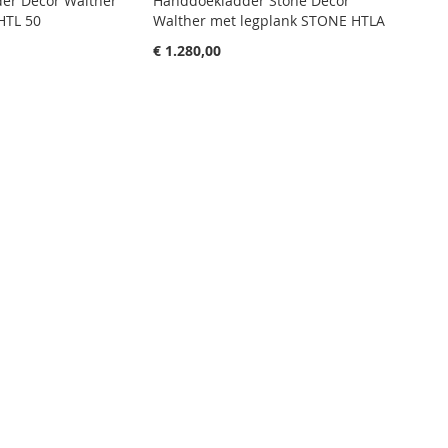
er Decor Walther
Handdoekladder Stone Decor
HTL 50
Walther met legplank STONE HTLA
€ 1.280,00