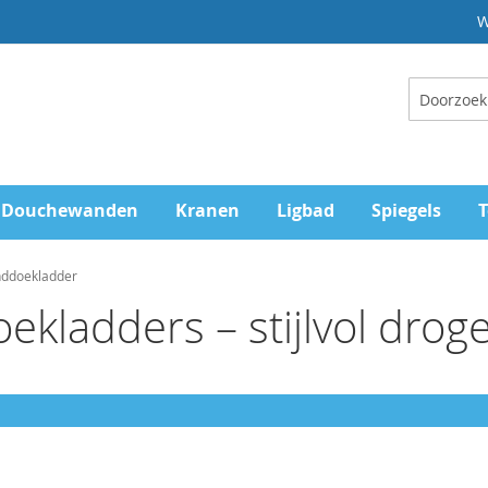
W
Zoeken
Douchewanden
Kranen
Ligbad
Spiegels
T
nddoekladder
ekladders – stijlvol dro