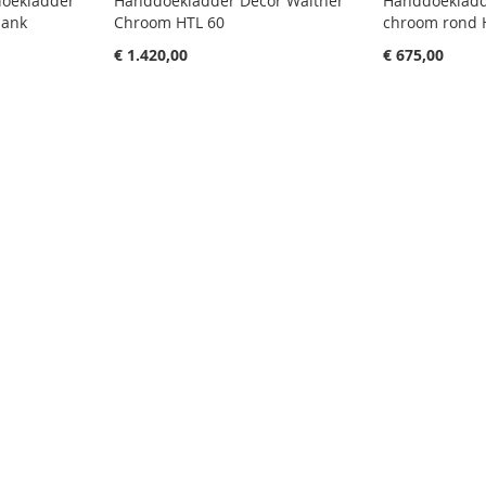
doekladder
Handdoekladder Decor Walther
Handdoekladd
lank
Chroom HTL 60
chroom rond 
€ 1.420,00
€ 675,00