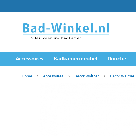
Ga
direct
door
naar
de
inhoud
Accessoires
Badkamermeubel
Douche
Home
Accessoires
Decor Walther
Decor Walther 
Skip
to
the
end
of
the
images
gallery