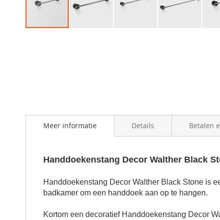
Skip
to
the
beginning
of
the
images
gallery
Meer informatie
Details
Betalen 
Handdoekenstang Decor Walther Black S
Handdoekenstang Decor Walther Black Stone is e
badkamer om een handdoek aan op te hangen.
Kortom een decoratief Handdoekenstang Decor Walt