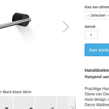
Kies een afmet
Aantal
Aan wink
Handdoeken
Hangend
aa
Prachtige Han
r Black Stone 30cm
Stone van Dec
mooi design, i
Decor Walthe