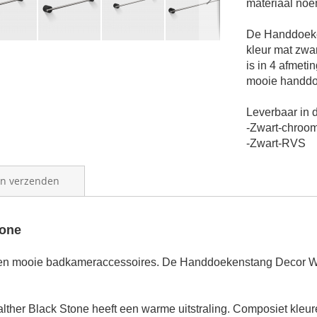
materiaal noe
De
Handdoeke
kleur mat zwa
is in 4 afmeti
mooie
handdo
Leverbaar in d
-Zwart-chroo
-Zwart-RVS
en verzenden
tone
en mooie badkameraccessoires. De Handdoekenstang Decor Wal
her Black Stone heeft een warme uitstraling. Composiet kleur