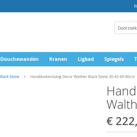
W
Zoeken
Douchewanden
Kranen
Ligbad
Spiegels
T
Black Stone
Handdoekenstang Decor Walther Black Stone 30-45-60-80cm
Hand
Walth
€ 222