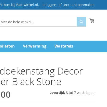
elkom bij Bad-winkel.nl.
Inloggen
Account aanmaken
Mijn wi
Zoeken
oiletten
Verwarming
Wastafels
doekenstang Decor
er Black Stone
,00
Levertijd:
3 tot 7 werkdagen