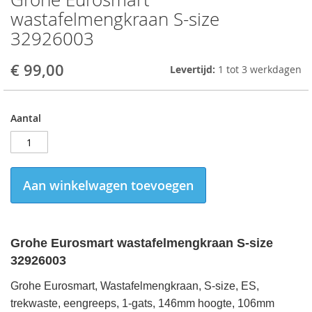
to
wastafelmengkraan S-size
the
32926003
beginning
of
the
€ 99,00
Levertijd:
1 tot 3 werkdagen
images
gallery
Aantal
Aan winkelwagen toevoegen
Grohe Eurosmart wastafelmengkraan S-size
32926003
Grohe Eurosmart, Wastafelmengkraan, S-size, ES,
trekwaste, eengreeps, 1-gats, 146mm hoogte, 106mm