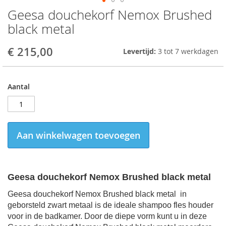
Geesa douchekorf Nemox Brushed
Skip
to
black metal
the
beginning
€ 215,00
Levertijd:
3 tot 7 werkdagen
of
the
images
gallery
Aantal
Aan winkelwagen toevoegen
Geesa douchekorf Nemox Brushed black metal
Geesa douchekorf Nemox Brushed black metal in
geborsteld zwart metaal is de ideale shampoo fles houder
voor in de badkamer. Door de diepe vorm kunt u in deze