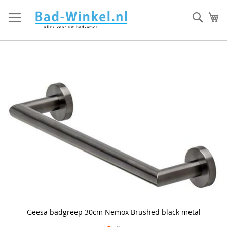
Ga
direct
Zoek
Mi
door
naar
de
inhoud
Skip
to
the
end
of
the
images
gallery
Geesa badgreep 30cm Nemox Brushed black metal