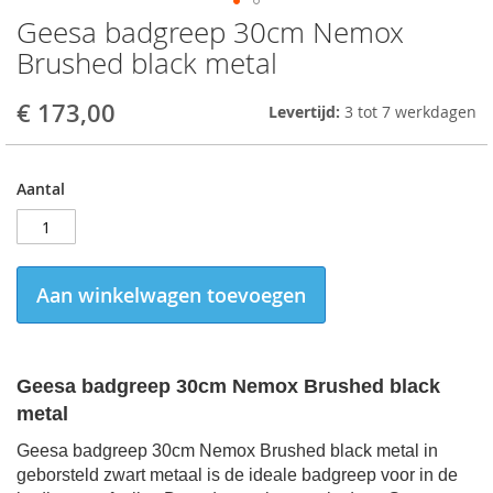
Geesa badgreep 30cm Nemox
Skip
to
Brushed black metal
the
beginning
€ 173,00
Levertijd:
3 tot 7 werkdagen
of
the
images
gallery
Aantal
Aan winkelwagen toevoegen
Geesa badgreep 30cm Nemox Brushed black
metal
Geesa badgreep 30cm Nemox Brushed black metal in
geborsteld zwart metaal is de ideale badgreep voor in de