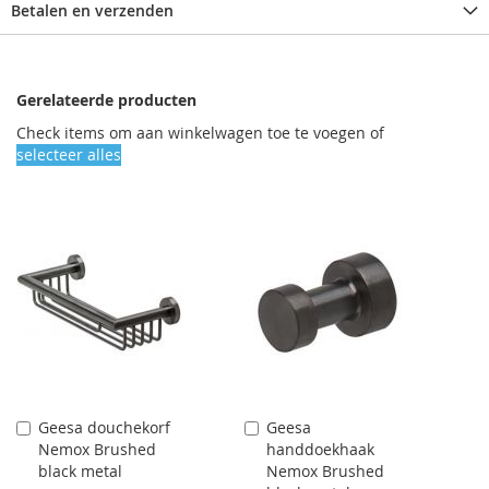
Betalen en verzenden
Gerelateerde producten
Check items om aan winkelwagen toe te voegen of
selecteer alles
Geesa douchekorf
Geesa
Aan
Aan
Nemox Brushed
handdoekhaak
winkelwagen
winkelwagen
black metal
Nemox Brushed
toevoegen
toevoegen