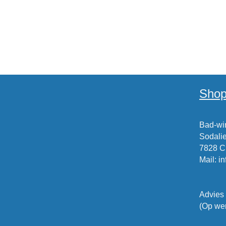
Shop
Bad-win
Sodalie
7828 
Mail
:
i
Advies
(Op wer