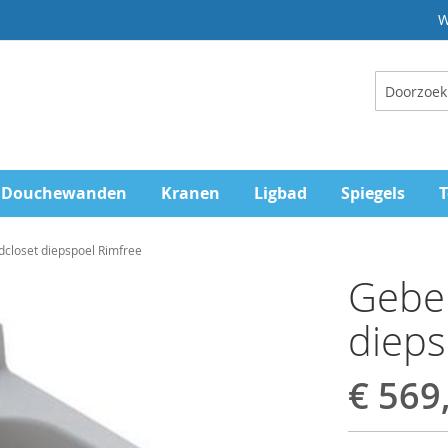
W
Zoeken
Douchewanden
Kranen
Ligbad
Spiegels
T
closet diepspoel Rimfree
Geber
dieps
€ 569