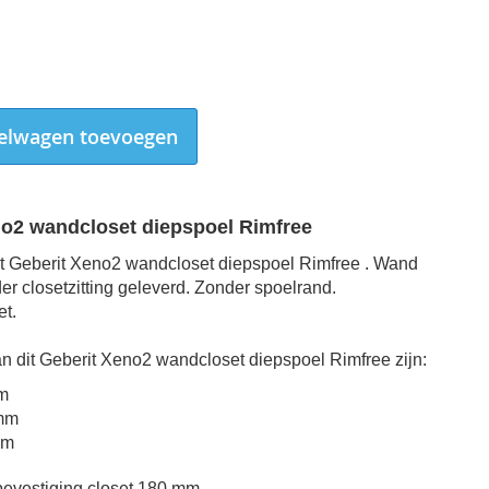
elwagen toevoegen
no2 wandcloset diepspoel Rimfree
t Geberit Xeno2 wandcloset diepspoel Rimfree . Wand
er closetzitting geleverd. Zonder spoelrand.
et.
n dit
Geberit Xeno2 wandcloset diepspoel Rimfree zijn:
m
Geberit Xeno2 wandcloset diepspoel Rimfree
mm
mm
evestiging closet 180 mm.