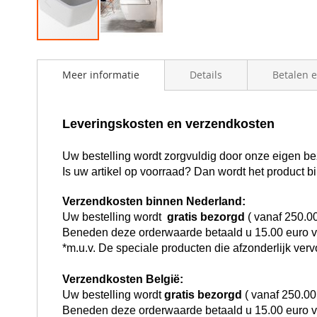
Skip
to
Meer informatie
Details
Betalen 
the
beginning
of
the
Leveringskosten en verzendkosten
images
gallery
Uw bestelling wordt zorgvuldig door onze eigen bez
Is uw artikel op voorraad? Dan wordt het product 
Verzendkosten binnen Nederland:
Uw bestelling wordt
gratis bezorgd
( vanaf 250.0
Beneden deze orderwaarde betaald u 15.00 euro 
*m.u.v. De speciale producten die afzonderlijk ve
Verzendkosten België:
Uw bestelling wordt
gratis bezorgd
( vanaf 250.00
Beneden deze orderwaarde betaald u 15.00 euro 