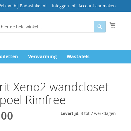
elkom bij Bad-winkel.nl.
Inloggen
Account aanmaken
Mijn wi
Zoeken
oiletten
Verwarming
Wastafels
it Xeno2 wandcloset
poel Rimfree
,00
Levertijd:
3 tot 7 werkdagen