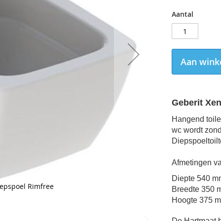
Aantal
Aan wink
Geberit Xe
Hangend toile
wc wordt zond
Diepspoeltoilt
Afmetingen va
Diepte
540 m
iepspoel Rimfree
Breedte
350 
Hoogte
375 
De
Hartmaat b